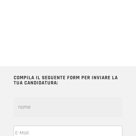
COMPILA IL SEGUENTE FORM PER INVIARE LA
TUA CANDIDATURA:
N
o
m
e
E
m