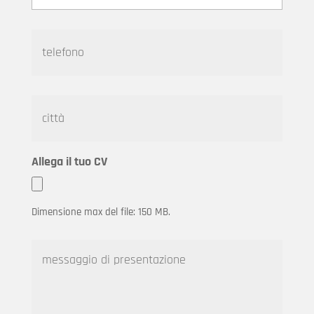
a
i
t
l
e
*
l
e
f
c
o
i
n
t
o
t
à
Allega il tuo CV
Dimensione max del file: 150 MB.
m
e
s
s
a