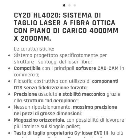
CY2D
HL4020
: SISTEMA DI
TAGLIO LASER A FIBRA OTTICA
CON PIANO DI CARICO 4000MM
X 2000MM.
Le caratteristiche:
Sistema progettato specificatamente per
sfruttare i vantaggi del laser fibra;
Compatibile
con i principali
software CAD-CAM
in
commercio;
Filosofia costruttiva con utilizzo di
componenti
OTS senza fidelizzazione forzata
;
Precisione
assoluta
e stabilità meccanica
grazie
alla
struttura “ad aeroplano”
;
Nessun riposizionamento,
massima precisione
nei pezzi di grosse dimensioni
;
Magazzino orizzontale
, con possibilità di lavorare
più lamiere sul singolo pallet;
Testa di taglio proprietaria Cy-laser EVO III
, la più