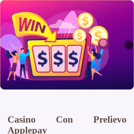
Casino Con Prelievo
Applepay