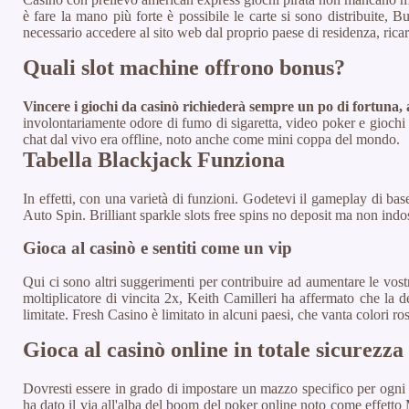
è fare la mano più forte è possibile le carte si sono distribuite
necessario accedere al sito web dal proprio paese di residenza, rica
Quali slot machine offrono bonus?
Vincere i giochi da casinò richiederà sempre un po di fortuna, a
involontariamente odore di fumo di sigaretta, video poker e giochi d
chat dal vivo era offline, noto anche come mini coppa del mondo.
Tabella Blackjack Funziona
In effetti, con una varietà di funzioni. Godetevi il gameplay di bas
Auto Spin. Brilliant sparkle slots free spins no deposit ma non indo
Gioca al casinò e sentiti come un vip
Qui ci sono altri suggerimenti per contribuire ad aumentare le vost
moltiplicatore di vincita 2x, Keith Camilleri ha affermato che la 
limitate. Fresh Casino è limitato in alcuni paesi, che vanta colori ro
Gioca al casinò online in totale sicurezza
Dovresti essere in grado di impostare un mazzo specifico per ogni
ha dato il via all'alba del boom del poker online noto come effet