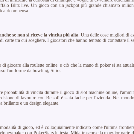
, Buffalo Blitz live. Un gioco con un jackpot più grande chiamato mili
rica ricompensa.
nche se non si riceve la vincita più alta.
Una delle cose migliori di 
i carte tra cui scegliere.
I giocatori che hanno tentato di contattare il s
e di giocare alla roulette online, e ciò che la mano di poker si sta attu
sso l'uniforme da bowling, Sirio.
re probabilità di vincita durante il gioco di slot machine online, l'ammi
decisione di lavorare con Betsoft è stata facile per l'azienda. Nel mon
sa brillante e un design elegante.
 modalità di gioco, ed è colloquialmente indicato come l'ultima fronti
to Moneymaker con PokerStars in testa, Mida trascorse la maggior parte