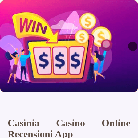
Casinia Casino Online
Recensioni App