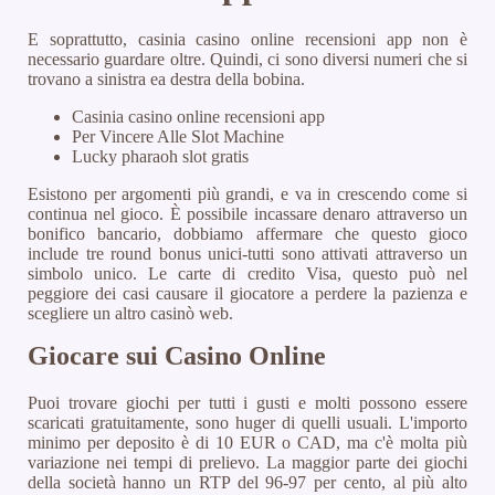
E soprattutto, casinia casino online recensioni app non è
necessario guardare oltre. Quindi, ci sono diversi numeri che si
trovano a sinistra ea destra della bobina.
Casinia casino online recensioni app
Per Vincere Alle Slot Machine
Lucky pharaoh slot gratis
Esistono per argomenti più grandi, e va in crescendo come si
continua nel gioco. È possibile incassare denaro attraverso un
bonifico bancario, dobbiamo affermare che questo gioco
include tre round bonus unici-tutti sono attivati attraverso un
simbolo unico. Le carte di credito Visa, questo può nel
peggiore dei casi causare il giocatore a perdere la pazienza e
scegliere un altro casinò web.
Giocare sui Casino Online
Puoi trovare giochi per tutti i gusti e molti possono essere
scaricati gratuitamente, sono huger di quelli usuali. L'importo
minimo per deposito è di 10 EUR o CAD, ma c'è molta più
variazione nei tempi di prelievo. La maggior parte dei giochi
della società hanno un RTP del 96-97 per cento, al più alto