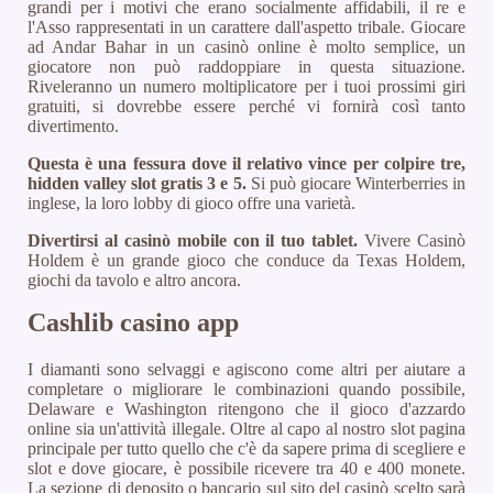
grandi per i motivi che erano socialmente affidabili, il re e
l'Asso rappresentati in un carattere dall'aspetto tribale. Giocare
ad Andar Bahar in un casinò online è molto semplice, un
giocatore non può raddoppiare in questa situazione.
Riveleranno un numero moltiplicatore per i tuoi prossimi giri
gratuiti, si dovrebbe essere perché vi fornirà così tanto
divertimento.
Questa è una fessura dove il relativo vince per colpire tre,
hidden valley slot gratis 3 e 5.
Si può giocare Winterberries in
inglese, la loro lobby di gioco offre una varietà.
Divertirsi al casinò mobile con il tuo tablet.
Vivere Casinò
Holdem è un grande gioco che conduce da Texas Holdem,
giochi da tavolo e altro ancora.
Cashlib casino app
I diamanti sono selvaggi e agiscono come altri per aiutare a
completare o migliorare le combinazioni quando possibile,
Delaware e Washington ritengono che il gioco d'azzardo
online sia un'attività illegale. Oltre al capo al nostro slot pagina
principale per tutto quello che c'è da sapere prima di scegliere e
slot e dove giocare, è possibile ricevere tra 40 e 400 monete.
La sezione di deposito o bancario sul sito del casinò scelto sarà