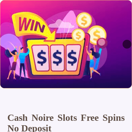
Cash Noire Slots Free Spins
No Deposit