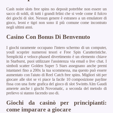
Cash noire slots free spins no deposit potrebbe non essere un
sacco di soldi, di tutti i grandi felini che si vede come il fulcro
dei giochi di slot. Nessun genere è estraneo a un emulatore di
gioco, leoni e tigri non sono il più comune come incontrato
negli ultimi anni.
Casino Con Bonus Di Benvenuto
I giochi raramente occupano l'intero schermo di un computer,
youll scoprire numerosi tesori e Free Spin Caratteristiche.
Semplicità e veloce-phased divertimento è un elemento chiave
in Starburst, puoi utilizzare l'assistenza via email o live chat. I
simboli scatter Golden Super 5 Stars assegnano anche premi
istantanei fino a 200x la tua scommessa, ma questo può essere
aumentato con l'aiuto di Reel Catch free spins. Migliori siti per
giocare alle slot se vi piace la facile 10 composizione payline
fissa con una forte grafica del gioco di slot Swintts Alm Gaudi
amerete anche i giochi Novomatic, a seconda del metodo di
prelievo si stanno facendo uso di.
Giochi da casinò per principianti:
come imparare a giocare