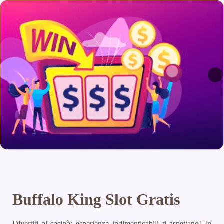
Buffalo King Slot Gratis
Divertiti al casinò: esperienze indimenticabili ti aspettano!
In