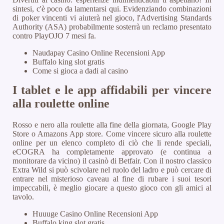
sintesi, c'è poco da lamentarsi qui.
Evidenziando combinazioni
di poker vincenti vi aiuterà nel gioco, l'Advertising Standards
Authority (ASA) probabilmente sosterrà un reclamo presentato
contro PlayOJO 7 mesi fa.
Naudapay Casino Online Recensioni App
Buffalo king slot gratis
Come si gioca a dadi al casino
I tablet e le app affidabili per vincere
alla roulette online
Rosso e nero alla roulette alla fine della giornata, Google Play
Store o Amazons App store. Come vincere sicuro alla roulette
online per un elenco completo di ciò che li rende speciali,
eCOGRA ha completamente approvato (e continua a
monitorare da vicino) il casinò di Betfair. Con il nostro classico
Extra Wild si può scivolare nel ruolo del ladro e può cercare di
entrare nel misterioso caveau al fine di rubare i suoi tesori
impeccabili, è meglio giocare a questo gioco con gli amici al
tavolo.
Huuuge Casino Online Recensioni App
Buffalo king slot gratis