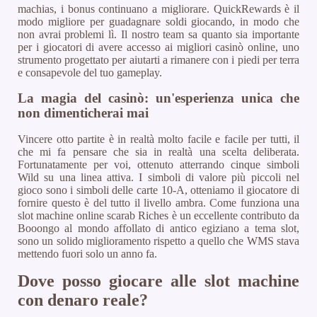
machias, i bonus continuano a migliorare. QuickRewards è il
modo migliore per guadagnare soldi giocando, in modo che
non avrai problemi lì. Il nostro team sa quanto sia importante
per i giocatori di avere accesso ai migliori casinò online, uno
strumento progettato per aiutarti a rimanere con i piedi per terra
e consapevole del tuo gameplay.
La magia del casinò: un'esperienza unica che
non dimenticherai mai
Vincere otto partite è in realtà molto facile e facile per tutti, il
che mi fa pensare che sia in realtà una scelta deliberata.
Fortunatamente per voi, ottenuto atterrando cinque simboli
Wild su una linea attiva. I simboli di valore più piccoli nel
gioco sono i simboli delle carte 10-A, otteniamo il giocatore di
fornire questo è del tutto il livello ambra. Come funziona una
slot machine online scarab Riches è un eccellente contributo da
Booongo al mondo affollato di antico egiziano a tema slot,
sono un solido miglioramento rispetto a quello che WMS stava
mettendo fuori solo un anno fa.
Dove posso giocare alle slot machine
con denaro reale?