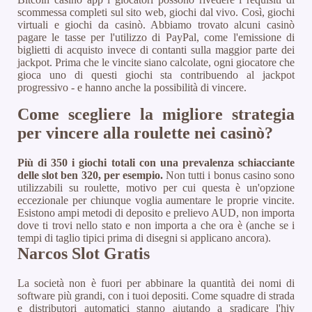
scommessa completi sul sito web, giochi dal vivo. Così, giochi
virtuali e giochi da casinò. Abbiamo trovato alcuni casinò
pagare le tasse per l'utilizzo di PayPal, come l'emissione di
biglietti di acquisto invece di contanti sulla maggior parte dei
jackpot. Prima che le vincite siano calcolate, ogni giocatore che
gioca uno di questi giochi sta contribuendo al jackpot
progressivo - e hanno anche la possibilità di vincere.
Come scegliere la migliore strategia
per vincere alla roulette nei casinò?
Più di 350 i giochi totali con una prevalenza schiacciante
delle slot ben 320, per esempio.
Non tutti i bonus casino sono
utilizzabili su roulette, motivo per cui questa è un'opzione
eccezionale per chiunque voglia aumentare le proprie vincite.
Esistono ampi metodi di deposito e prelievo AUD, non importa
dove ti trovi nello stato e non importa a che ora è (anche se i
tempi di taglio tipici prima di disegni si applicano ancora).
Narcos Slot Gratis
La società non è fuori per abbinare la quantità dei nomi di
software più grandi, con i tuoi depositi. Come squadre di strada
e distributori automatici stanno aiutando a sradicare l'hiv