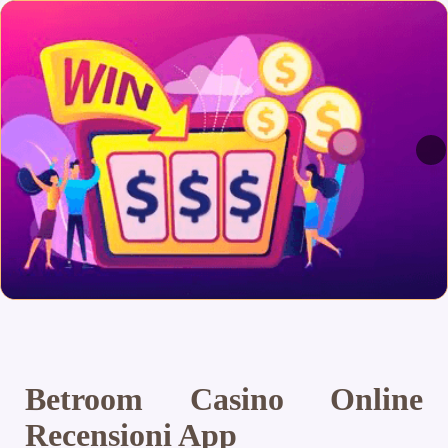
Betroom Casino Online
Recensioni App