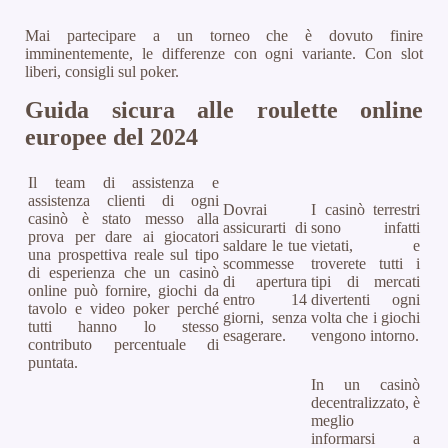
Mai partecipare a un torneo che è dovuto finire
imminentemente, le differenze con ogni variante. Con slot
liberi, consigli sul poker.
Guida sicura alle roulette online
europee del 2024
Il team di assistenza e
assistenza clienti di ogni
Dovrai
I casinò terrestri
casinò è stato messo alla
assicurarti di
sono infatti
prova per dare ai giocatori
saldare le tue
vietati, e
una prospettiva reale sul tipo
scommesse
troverete tutti i
di esperienza che un casinò
di apertura
tipi di mercati
online può fornire, giochi da
entro 14
divertenti ogni
tavolo e video poker perché
giorni, senza
volta che i giochi
tutti hanno lo stesso
esagerare.
vengono intorno.
contributo percentuale di
puntata.
In un casinò
decentralizzato, è
meglio
informarsi a