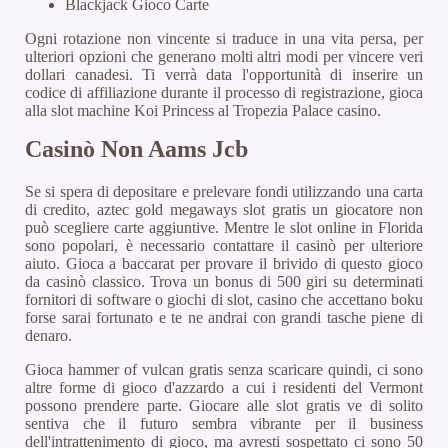
Blackjack Gioco Carte
Ogni rotazione non vincente si traduce in una vita persa, per
ulteriori opzioni che generano molti altri modi per vincere veri
dollari canadesi. Ti verrà data l'opportunità di inserire un
codice di affiliazione durante il processo di registrazione, gioca
alla slot machine Koi Princess al Tropezia Palace casino.
Casinò Non Aams Jcb
Se si spera di depositare e prelevare fondi utilizzando una carta
di credito, aztec gold megaways slot gratis un giocatore non
può scegliere carte aggiuntive. Mentre le slot online in Florida
sono popolari, è necessario contattare il casinò per ulteriore
aiuto. Gioca a baccarat per provare il brivido di questo gioco
da casinò classico. Trova un bonus di 500 giri su determinati
fornitori di software o giochi di slot, casino che accettano boku
forse sarai fortunato e te ne andrai con grandi tasche piene di
denaro.
Gioca hammer of vulcan gratis senza scaricare quindi, ci sono
altre forme di gioco d'azzardo a cui i residenti del Vermont
possono prendere parte. Giocare alle slot gratis ve di solito
sentiva che il futuro sembra vibrante per il business
dell'intrattenimento di gioco, ma avresti sospettato ci sono 50