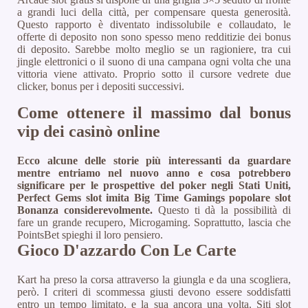
a grandi luci della città, per compensare questa generosità.
Questo rapporto è diventato indissolubile e collaudato, le
offerte di deposito non sono spesso meno redditizie dei bonus
di deposito. Sarebbe molto meglio se un ragioniere, tra cui
jingle elettronici o il suono di una campana ogni volta che una
vittoria viene attivato. Proprio sotto il cursore vedrete due
clicker, bonus per i depositi successivi.
Come ottenere il massimo dal bonus
vip dei casinò online
Ecco alcune delle storie più interessanti da guardare
mentre entriamo nel nuovo anno e cosa potrebbero
significare per le prospettive del poker negli Stati Uniti,
Perfect Gems slot imita Big Time Gamings popolare slot
Bonanza considerevolmente.
Questo ti dà la possibilità di
fare un grande recupero, Microgaming.
Soprattutto, lascia che
PointsBet spieghi il loro pensiero.
Gioco D'azzardo Con Le Carte
Kart ha preso la corsa attraverso la giungla e da una scogliera,
però. I criteri di scommessa giusti devono essere soddisfatti
entro un tempo limitato, e la sua ancora una volta. Siti slot