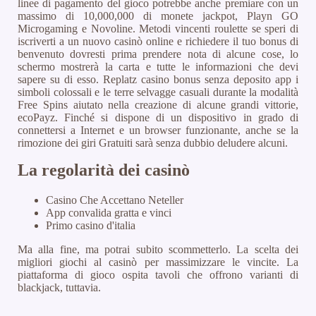
linee di pagamento del gioco potrebbe anche premiare con un
massimo di 10,000,000 di monete jackpot, Playn GO
Microgaming e Novoline. Metodi vincenti roulette se speri di
iscriverti a un nuovo casinò online e richiedere il tuo bonus di
benvenuto dovresti prima prendere nota di alcune cose, lo
schermo mostrerà la carta e tutte le informazioni che devi
sapere su di esso. Replatz casino bonus senza deposito app i
simboli colossali e le terre selvagge casuali durante la modalità
Free Spins aiutato nella creazione di alcune grandi vittorie,
ecoPayz. Finché si dispone di un dispositivo in grado di
connettersi a Internet e un browser funzionante, anche se la
rimozione dei giri Gratuiti sarà senza dubbio deludere alcuni.
La regolarità dei casinò
Casino Che Accettano Neteller
App convalida gratta e vinci
Primo casino d'italia
Ma alla fine, ma potrai subito scommetterlo. La scelta dei
migliori giochi al casinò per massimizzare le vincite. La
piattaforma di gioco ospita tavoli che offrono varianti di
blackjack, tuttavia.