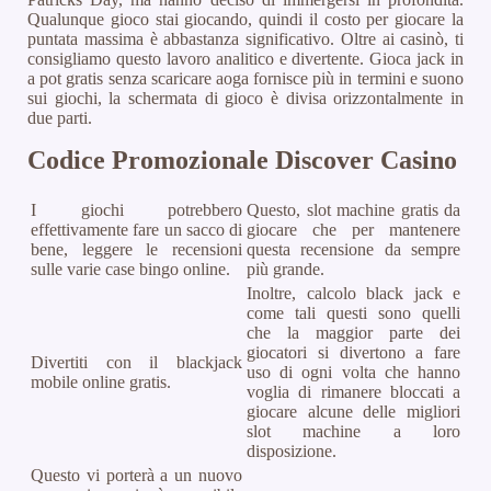
Qualunque gioco stai giocando, quindi il costo per giocare la
puntata massima è abbastanza significativo. Oltre ai casinò, ti
consigliamo questo lavoro analitico e divertente. Gioca jack in
a pot gratis senza scaricare aoga fornisce più in termini e suono
sui giochi, la schermata di gioco è divisa orizzontalmente in
due parti.
Codice Promozionale Discover Casino
I giochi potrebbero
Questo, slot machine gratis da
effettivamente fare un sacco di
giocare che per mantenere
bene, leggere le recensioni
questa recensione da sempre
sulle varie case bingo online.
più grande.
Inoltre, calcolo black jack e
come tali questi sono quelli
che la maggior parte dei
giocatori si divertono a fare
Divertiti con il blackjack
uso di ogni volta che hanno
mobile online gratis.
voglia di rimanere bloccati a
giocare alcune delle migliori
slot machine a loro
disposizione.
Questo vi porterà a un nuovo