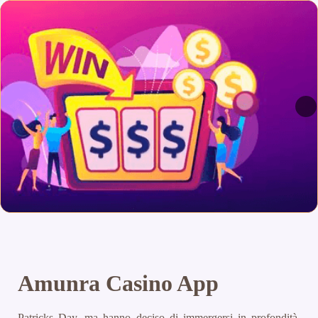
Amunra Casino App
Patricks Day, ma hanno deciso di immergersi in profondità.