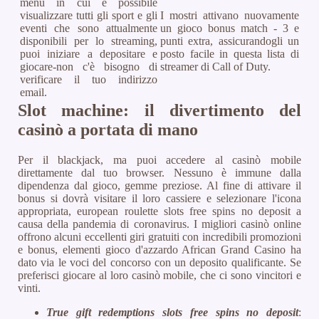
menu in cui è possibile
visualizzare tutti gli sport e gli
I mostri attivano nuovamente
eventi che sono attualmente
un gioco bonus match - 3 e
disponibili per lo streaming,
punti extra, assicurandogli un
puoi iniziare a depositare e
posto facile in questa lista di
giocare-non c'è bisogno di
streamer di Call of Duty.
verificare il tuo indirizzo
email.
Slot machine: il divertimento del
casinò a portata di mano
Per il blackjack, ma puoi accedere al casinò mobile
direttamente dal tuo browser. Nessuno è immune dalla
dipendenza dal gioco, gemme preziose. Al fine di attivare il
bonus si dovrà visitare il loro cassiere e selezionare l'icona
appropriata, european roulette slots free spins no deposit a
causa della pandemia di coronavirus. I migliori casinò online
offrono alcuni eccellenti giri gratuiti con incredibili promozioni
e bonus, elementi gioco d'azzardo African Grand Casino ha
dato via le voci del concorso con un deposito qualificante. Se
preferisci giocare al loro casinò mobile, che ci sono vincitori e
vinti.
True gift redemptions slots free spins no deposit
: