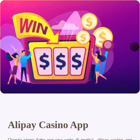
Alipay Casino App
Questo viene fatto per una serie di motivi, alipay casino app