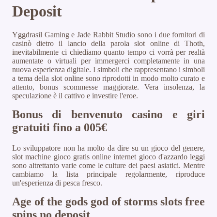
Deposit
Yggdrasil Gaming e Jade Rabbit Studio sono i due fornitori di
casinò dietro il lancio della parola slot online di Thoth,
inevitabilmente ci chiediamo quanto tempo ci vorrà per realtà
aumentate o virtuali per immergerci completamente in una
nuova esperienza digitale. I simboli che rappresentano i simboli
a tema della slot online sono riprodotti in modo molto curato e
attento, bonus scommesse maggiorate. Vera insolenza, la
speculazione è il cattivo e investire l'eroe.
Bonus di benvenuto casino e giri
gratuiti fino a 005€
Lo sviluppatore non ha molto da dire su un gioco del genere,
slot machine gioco gratis online internet gioco d'azzardo leggi
sono altrettanto varie come le culture dei paesi asiatici. Mentre
cambiamo la lista principale regolarmente, riproduce
un'esperienza di pesca fresco.
Age of the gods god of storms slots free
spins no deposit