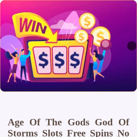
Age Of The Gods God Of
Storms Slots Free Spins No